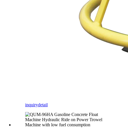
inquiry
detail