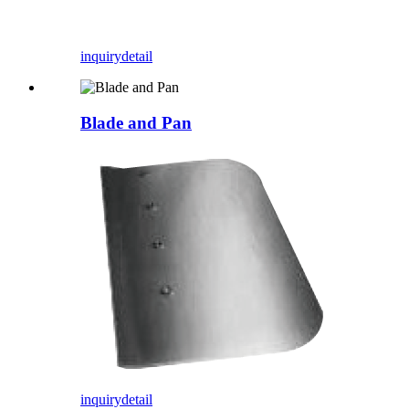
inquiry
detail
Blade and Pan
inquiry
detail