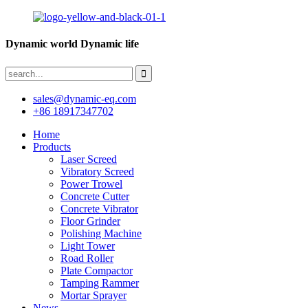
Dynamic world Dynamic life
sales@dynamic-eq.com
+86 18917347702
Home
Products
Laser Screed
Vibratory Screed
Power Trowel
Concrete Cutter
Concrete Vibrator
Floor Grinder
Polishing Machine
Light Tower
Road Roller
Plate Compactor
Tamping Rammer
Mortar Sprayer
News